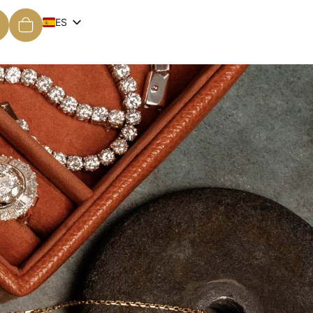
ES
EN