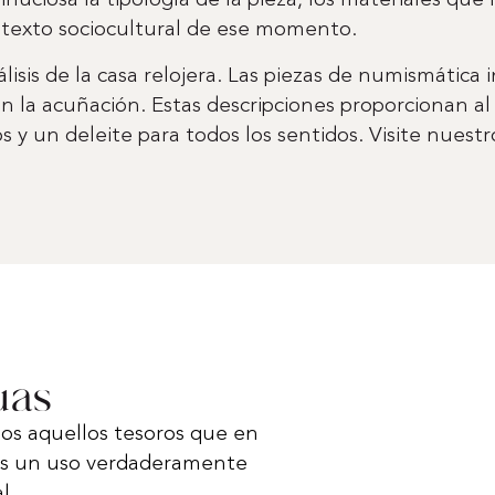
ciosa la tipología de la pieza, los materiales que 
ontexto sociocultural de ese momento.
álisis de la casa relojera. Las piezas de numismática 
n la acuñación. Estas descripciones proporcionan al
y un deleite para todos los sentidos. Visite nuest
uas
os aquellos tesoros que en
mos un uso verdaderamente
l.