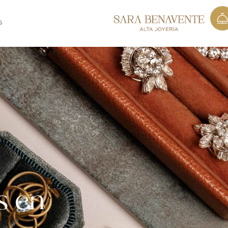
S
s en