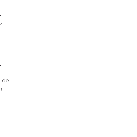
s
s
n
.
a de
n