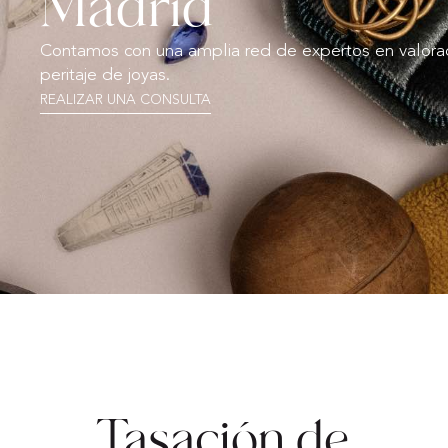
Madrid
Contamos con una amplia red de expertos en valorac
peritaje de joyas.
REALIZAR UNA CONSULTA
Tasación de