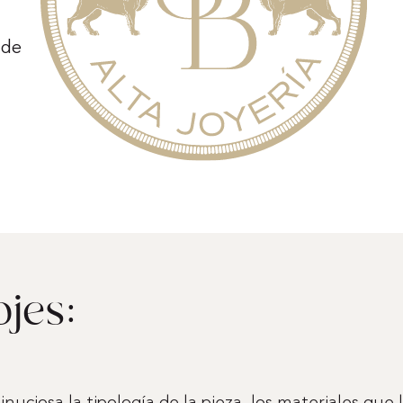
 de
ojes: