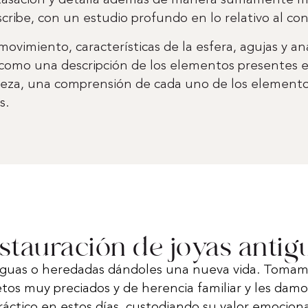
a tasación y detalla además de manera sumamente minu
cribe, con un estudio profundo en lo relativo al c
 movimiento, características de la esfera, agujas y an
sí como una descripción de los elementos presentes e
eza, una comprensión de cada uno de los elementos 
s.
stauración de joyas antig
iguas o heredadas dándoles una nueva vida. Tomam
etos muy preciados y de herencia familiar y les da
ráctico en estos días, custodiando su valor emociona