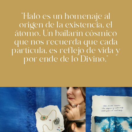
"Halo es un homenaje al
origen de la existencia, el
átomo. Un bailarín cósmico
que nos recuerda que cada
partícula, es reflejo de vida y
por ende de lo Divino."